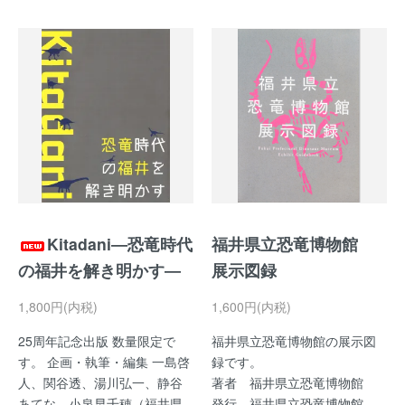
Kitadani―恐竜時代
福井県立恐竜博物館
の福井を解き明かす―
展示図録
1,800円(内税)
1,600円(内税)
25周年記念出版 数量限定で
福井県立恐竜博物館の展示図
す。 企画・執筆・編集 一島啓
録です。
人、関谷透、湯川弘一、静谷
著者 福井県立恐竜博物館
あてな、小泉早千穂（福井県
発行 福井県立恐竜博物館