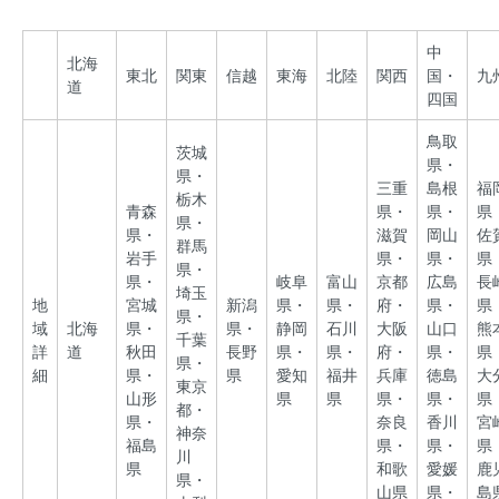
中
北海
東北
関東
信越
東海
北陸
関西
国・
九
道
四国
鳥取
茨城
県・
県・
三重
島根
福
栃木
青森
県・
県・
県
県・
県・
滋賀
岡山
佐
群馬
岩手
県・
県・
県
県・
県・
岐阜
富山
京都
広島
長
埼玉
地
宮城
新潟
県・
県・
府・
県・
県
県・
域
北海
県・
県・
静岡
石川
大阪
山口
熊
千葉
詳
道
秋田
長野
県・
県・
府・
県・
県
県・
細
県・
県
愛知
福井
兵庫
徳島
大
東京
山形
県
県
県・
県・
県
都・
県・
奈良
香川
宮
神奈
福島
県・
県・
県
川
県
和歌
愛媛
鹿
県・
山県
県・
島