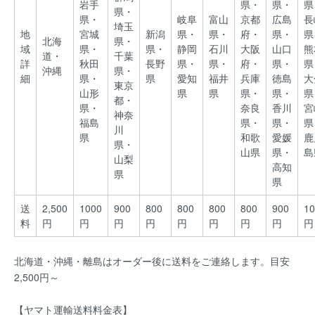
岩手
県・
県・
県
県・
県・
岐阜
富山
京都
広島
長
埼玉
地
宮城
新潟
県・
県・
府・
県・
県
北海
県・
域
県・
県・
静岡
石川
大阪
山口
熊
道・
千葉
詳
秋田
長野
県・
県・
府・
県・
県
沖縄
県・
細
県・
県
愛知
福井
兵庫
徳島
大
東京
山形
県
県
県・
県・
県
都・
県・
奈良
香川
宮
神奈
福島
県・
県・
県
川
県
和歌
愛媛
鹿
県・
山県
県・
島
山梨
高知
県
県
送
2,500
1000
900
800
800
800
800
900
10
料
円
円
円
円
円
円
円
円
円
北海道・沖縄・離島はオーダー後に送料をご連絡します。目安
2,500円～
【ヤマト運輸送料料金表】