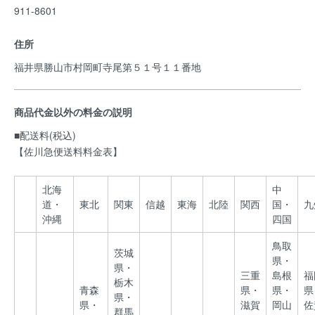
911-8601
住所
福井県勝山市村岡町寺尾第５１号１１番地
商品代金以外の料金の説明
■配送料(税込)
【佐川急便送料料金表】
北海
中
道・
東北
関東
信越
東海
北陸
関西
国・
九
沖縄
四国
鳥取
茨城
県・
県・
三重
島根
福
栃木
青森
県・
県・
県
県・
県・
滋賀
岡山
佐
群馬