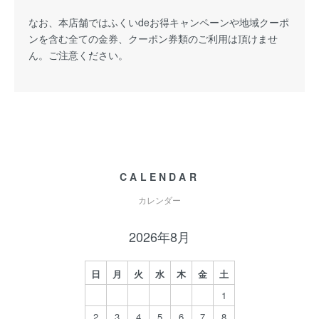
なお、本店舗ではふくいdeお得キャンペーンや地域クーポ
ンを含む全ての金券、クーポン券類のご利用は頂けませ
ん。ご注意ください。
CALENDAR
カレンダー
2026年8月
日
月
火
水
木
金
土
1
2
3
4
5
6
7
8