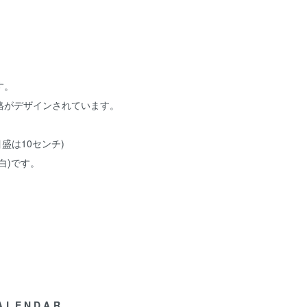
す。
格がデザインされています。
(目盛は10センチ)
白)です。
ALENDAR